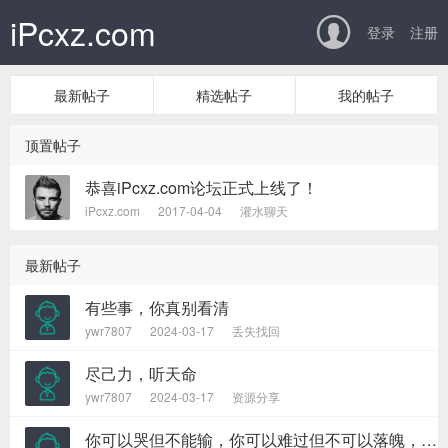
iPcxz.com

登录
注册
最新帖子
精选帖子
我的帖子
顶置帖子
恭喜iPcxz.com论坛正式上线了！
iPcxz.com
2017-04-04
灌水聊天
最新帖子
有些事，你真别看清
ywr7807
2024-03-17
丢失找回
尽己力，听天命
ywr7807
2024-03-17
资源分享
你可以哭但不能输，你可以难过但不可以落魄，你不努力怎么会知道自己可以赢得多少掌声?如果你能每天呐喊遍“我用不着为这一点小事而烦恼”，你会发现，你心里有一种不可思议的力量，试试看，很管用的。