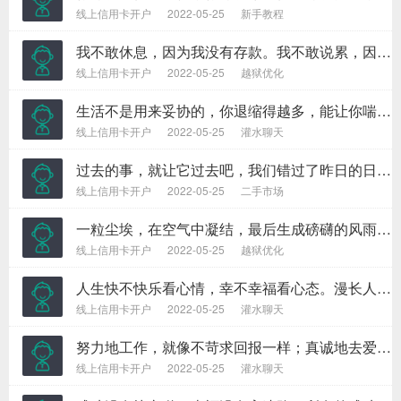
线上信用卡开户
2022-05-25
新手教程
我不敢休息，因为我没有存款。我不敢说累，因为我没有成就。我不敢偷懒，因为我还要生活。我能放弃选择，但是我不能选择放弃。坚强拼搏是我唯一的选择。
线上信用卡开户
2022-05-25
越狱优化
生活不是用来妥协的，你退缩得越多，能让你喘息的空间就越有限。日子不是用来将就的，你表现得越卑微，一些幸福的东西就会离你越远。
线上信用卡开户
2022-05-25
灌水聊天
过去的事，就让它过去吧，我们错过了昨日的日落，再也不能错过今日的日出，保持平衡的心态，以最美好的心情来对待每一天，每一天都会充满阳光，洋溢着希望。
线上信用卡开户
2022-05-25
二手市场
一粒尘埃，在空气中凝结，最后生成磅礴的风雨；一粒沙石，在蚌体内打磨，最后结成昂贵的珍珠。有时候，渺小的开始，可以成就雄伟而宏大的事业；有时候，平凡的开始，可以走出崇高而伟大的人生。
线上信用卡开户
2022-05-25
越狱优化
人生快不快乐看心情，幸不幸福看心态。漫长人生中，什么都不是一眼看到头的，一时的春风得意算不了什么，一时的失败也不能算数。
线上信用卡开户
2022-05-25
灌水聊天
努力地工作，就像不苛求回报一样；真诚地去爱，就像从来没有受过伤害一样；投入地跳舞，就像没有人在一旁看着你一样。这样的生活，肯定可以给你带来快乐。
线上信用卡开户
2022-05-25
灌水聊天