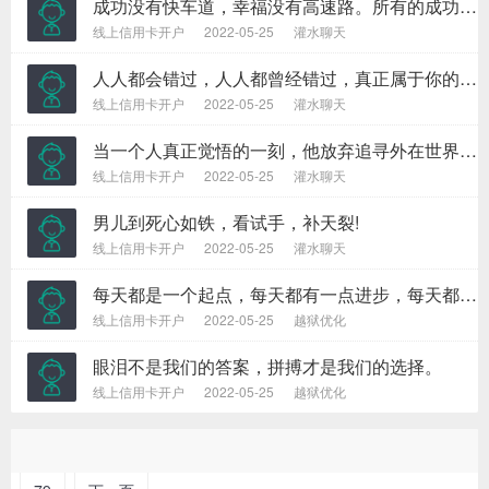
成功没有快车道，幸福没有高速路。所有的成功，都来自不倦的努力和奔跑；所有幸福，都来自平凡的奋斗和坚持。
线上信用卡开户
2022-05-25
灌水聊天
人人都会错过，人人都曾经错过，真正属于你的，永远不会错过。
线上信用卡开户
2022-05-25
灌水聊天
当一个人真正觉悟的一刻，他放弃追寻外在世界的财富，而开始追寻他?刃氖澜绲恼嬲?财富。
线上信用卡开户
2022-05-25
灌水聊天
男儿到死心如铁，看试手，补天裂!
线上信用卡开户
2022-05-25
灌水聊天
每天都是一个起点，每天都有一点进步，每天都有一点收获!
线上信用卡开户
2022-05-25
越狱优化
眼泪不是我们的答案，拼搏才是我们的选择。
线上信用卡开户
2022-05-25
越狱优化
1
2
3
4
5
6
7
8
78