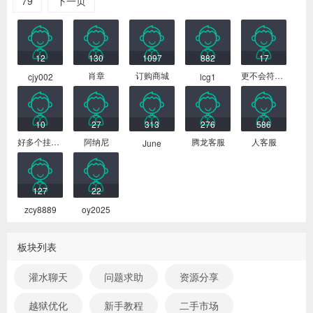
79
下一页
最新会员
12
130
1097
882
17
肖章
订购商城
更不会符合你
cjy002
lcg1
10
27
313
276
586
好多个挂号费
阿纳尼
腾龙客服
人客服
June
127
22
zcy8889
oy2025
板块列表
灌水聊天
问题求助
资源分享
越狱优化
新手教程
二手市场