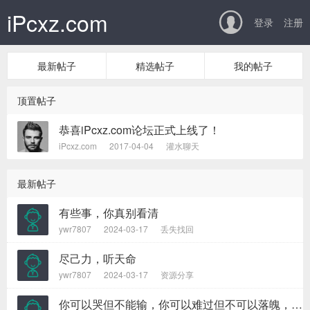
iPcxz.com

登录
注册
最新帖子
精选帖子
我的帖子
顶置帖子
恭喜iPcxz.com论坛正式上线了！
iPcxz.com
2017-04-04
灌水聊天
最新帖子
有些事，你真别看清
ywr7807
2024-03-17
丢失找回
尽己力，听天命
ywr7807
2024-03-17
资源分享
你可以哭但不能输，你可以难过但不可以落魄，你不努力怎么会知道自己可以赢得多少掌声?如果你能每天呐喊遍“我用不着为这一点小事而烦恼”，你会发现，你心里有一种不可思议的力量，试试看，很管用的。