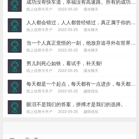
成功没有快车道，幸福没有高速路。所有的成功，都来自不倦的努力和奔跑；所有幸福，都来自平凡的奋斗和坚持。
线上信用卡开户
2022-05-25
灌水聊天
人人都会错过，人人都曾经错过，真正属于你的，永远不会错过。
线上信用卡开户
2022-05-25
灌水聊天
当一个人真正觉悟的一刻，他放弃追寻外在世界的财富，而开始追寻他?刃氖澜绲恼嬲?财富。
线上信用卡开户
2022-05-25
灌水聊天
男儿到死心如铁，看试手，补天裂!
线上信用卡开户
2022-05-25
灌水聊天
每天都是一个起点，每天都有一点进步，每天都有一点收获!
线上信用卡开户
2022-05-25
越狱优化
眼泪不是我们的答案，拼搏才是我们的选择。
线上信用卡开户
2022-05-25
越狱优化
1
2
3
4
5
6
7
8
78