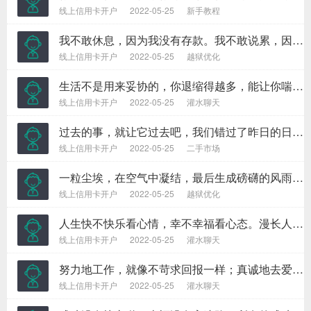
线上信用卡开户
2022-05-25
新手教程
我不敢休息，因为我没有存款。我不敢说累，因为我没有成就。我不敢偷懒，因为我还要生活。我能放弃选择，但是我不能选择放弃。坚强拼搏是我唯一的选择。
线上信用卡开户
2022-05-25
越狱优化
生活不是用来妥协的，你退缩得越多，能让你喘息的空间就越有限。日子不是用来将就的，你表现得越卑微，一些幸福的东西就会离你越远。
线上信用卡开户
2022-05-25
灌水聊天
过去的事，就让它过去吧，我们错过了昨日的日落，再也不能错过今日的日出，保持平衡的心态，以最美好的心情来对待每一天，每一天都会充满阳光，洋溢着希望。
线上信用卡开户
2022-05-25
二手市场
一粒尘埃，在空气中凝结，最后生成磅礴的风雨；一粒沙石，在蚌体内打磨，最后结成昂贵的珍珠。有时候，渺小的开始，可以成就雄伟而宏大的事业；有时候，平凡的开始，可以走出崇高而伟大的人生。
线上信用卡开户
2022-05-25
越狱优化
人生快不快乐看心情，幸不幸福看心态。漫长人生中，什么都不是一眼看到头的，一时的春风得意算不了什么，一时的失败也不能算数。
线上信用卡开户
2022-05-25
灌水聊天
努力地工作，就像不苛求回报一样；真诚地去爱，就像从来没有受过伤害一样；投入地跳舞，就像没有人在一旁看着你一样。这样的生活，肯定可以给你带来快乐。
线上信用卡开户
2022-05-25
灌水聊天