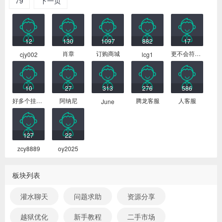
79
下一页
最新会员
12
130
1097
882
17
肖章
订购商城
更不会符合你
cjy002
lcg1
10
27
313
276
586
好多个挂号费
阿纳尼
腾龙客服
人客服
June
127
22
zcy8889
oy2025
板块列表
灌水聊天
问题求助
资源分享
越狱优化
新手教程
二手市场