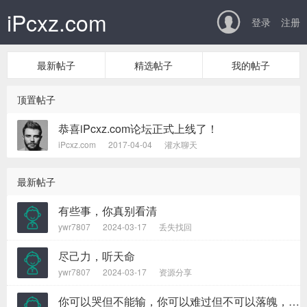
iPcxz.com

登录
注册
最新帖子
精选帖子
我的帖子
顶置帖子
恭喜iPcxz.com论坛正式上线了！
iPcxz.com
2017-04-04
灌水聊天
最新帖子
有些事，你真别看清
ywr7807
2024-03-17
丢失找回
尽己力，听天命
ywr7807
2024-03-17
资源分享
你可以哭但不能输，你可以难过但不可以落魄，你不努力怎么会知道自己可以赢得多少掌声?如果你能每天呐喊遍“我用不着为这一点小事而烦恼”，你会发现，你心里有一种不可思议的力量，试试看，很管用的。