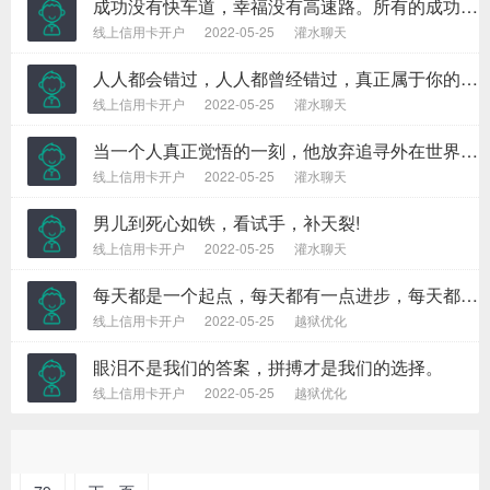
成功没有快车道，幸福没有高速路。所有的成功，都来自不倦的努力和奔跑；所有幸福，都来自平凡的奋斗和坚持。
线上信用卡开户
2022-05-25
灌水聊天
人人都会错过，人人都曾经错过，真正属于你的，永远不会错过。
线上信用卡开户
2022-05-25
灌水聊天
当一个人真正觉悟的一刻，他放弃追寻外在世界的财富，而开始追寻他?刃氖澜绲恼嬲?财富。
线上信用卡开户
2022-05-25
灌水聊天
男儿到死心如铁，看试手，补天裂!
线上信用卡开户
2022-05-25
灌水聊天
每天都是一个起点，每天都有一点进步，每天都有一点收获!
线上信用卡开户
2022-05-25
越狱优化
眼泪不是我们的答案，拼搏才是我们的选择。
线上信用卡开户
2022-05-25
越狱优化
1
2
3
4
5
6
7
8
78