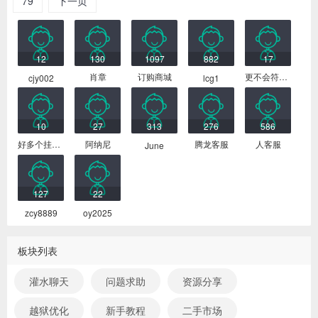
79
下一页
最新会员
12
130
1097
882
17
肖章
订购商城
更不会符合你
cjy002
lcg1
10
27
313
276
586
好多个挂号费
阿纳尼
腾龙客服
人客服
June
127
22
zcy8889
oy2025
板块列表
灌水聊天
问题求助
资源分享
越狱优化
新手教程
二手市场