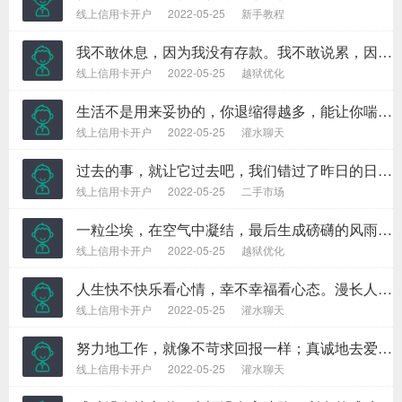
线上信用卡开户
2022-05-25
新手教程
我不敢休息，因为我没有存款。我不敢说累，因为我没有成就。我不敢偷懒，因为我还要生活。我能放弃选择，但是我不能选择放弃。坚强拼搏是我唯一的选择。
线上信用卡开户
2022-05-25
越狱优化
生活不是用来妥协的，你退缩得越多，能让你喘息的空间就越有限。日子不是用来将就的，你表现得越卑微，一些幸福的东西就会离你越远。
线上信用卡开户
2022-05-25
灌水聊天
过去的事，就让它过去吧，我们错过了昨日的日落，再也不能错过今日的日出，保持平衡的心态，以最美好的心情来对待每一天，每一天都会充满阳光，洋溢着希望。
线上信用卡开户
2022-05-25
二手市场
一粒尘埃，在空气中凝结，最后生成磅礴的风雨；一粒沙石，在蚌体内打磨，最后结成昂贵的珍珠。有时候，渺小的开始，可以成就雄伟而宏大的事业；有时候，平凡的开始，可以走出崇高而伟大的人生。
线上信用卡开户
2022-05-25
越狱优化
人生快不快乐看心情，幸不幸福看心态。漫长人生中，什么都不是一眼看到头的，一时的春风得意算不了什么，一时的失败也不能算数。
线上信用卡开户
2022-05-25
灌水聊天
努力地工作，就像不苛求回报一样；真诚地去爱，就像从来没有受过伤害一样；投入地跳舞，就像没有人在一旁看着你一样。这样的生活，肯定可以给你带来快乐。
线上信用卡开户
2022-05-25
灌水聊天