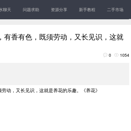
水聊天
问题求助
资源分享
新手教程
二手市场
，有香有色，既须劳动，又长见识，这就
0
1054


须劳动，又长见识，这就是养花的乐趣。《养花》