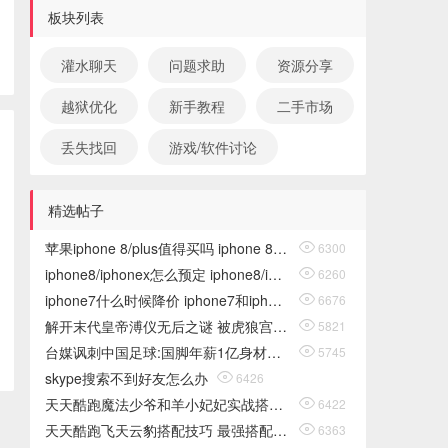
板块列表
灌水聊天
问题求助
资源分享
越狱优化
新手教程
二手市场
丢失找回
游戏/软件讨论
精选帖子
苹果iphone 8/plus值得买吗 iphone 8/plus预约人数破百万

6300
iphone8/iphonex怎么预定 iphone8/iphonex购买攻略

6260
iphone7什么时候降价 iphone7和iphone8区别介绍

6676
解开末代皇帝溥仪无后之谜 被虎狼宫女榨干

5821
台媒讽刺中国足球:国脚年薪1亿身材却像白斩鸡

5745
skype搜索不到好友怎么办

6426
天天酷跑魔法少爷和羊小妃妃实战搭配攻略

6422
天天酷跑飞天云豹搭配技巧 最强搭配攻略

6363