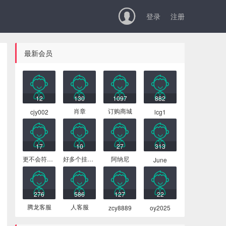

登录
注册
最新会员
12
130
1097
882
肖章
订购商城
cjy002
lcg1
17
10
27
313
更不会符合你
好多个挂号费
阿纳尼
June
276
586
127
22
腾龙客服
人客服
zcy8889
oy2025