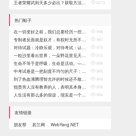
王者荣耀武则天多少必出？获取方法介绍

6373
热门帖子
在一切变好之前，我们总要经历一些不开心的日子，这段日子也许很长，也许只是一觉醒来。有时候，选择快乐，更需要勇气。

998
专制者反面就是奴才，有权时无所不为，失势时即奴性十足。《谚语》一九三三年

987
对待试题：冷静乐观，对待考试：认真自信。

976
一粒沙里看出世界，一朵野花里见天国，在你掌中盛住无限，一时间里便是永结。

972
生命不等于是呼吸，生命是活动。——卢梭

968
中考试卷是一把刻度不均匀的尺子：对于你自己来说，难题的分值不一定高。

965
到了热血沸腾理智允许的时候还不敢挺身向前的人，就是懦夫;达到了预想的目的后还在冒进的人，就是小人。——海涅

959
指责旁人没有教养的人，表明其本身同样缺乏教养。——（古罗马）普鲁塔克

956
人生没有那么多的假设，现实是一个一个真实的耳光，打在你的脸上，喊疼毫无疑义，唯有一往无前。

954
友情链接
朋友帮
若兰网
WebYang.NET