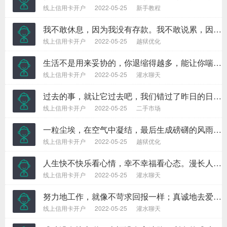
线上信用卡开户
2022-05-25
新手教程
我不敢休息，因为我没有存款。我不敢说累，因为我没有成就。我不敢偷懒，因为我还要生活。我能放弃选择，但是我不能选择放弃。坚强拼搏是我唯一的选择。
线上信用卡开户
2022-05-25
越狱优化
生活不是用来妥协的，你退缩得越多，能让你喘息的空间就越有限。日子不是用来将就的，你表现得越卑微，一些幸福的东西就会离你越远。
线上信用卡开户
2022-05-25
灌水聊天
过去的事，就让它过去吧，我们错过了昨日的日落，再也不能错过今日的日出，保持平衡的心态，以最美好的心情来对待每一天，每一天都会充满阳光，洋溢着希望。
线上信用卡开户
2022-05-25
二手市场
一粒尘埃，在空气中凝结，最后生成磅礴的风雨；一粒沙石，在蚌体内打磨，最后结成昂贵的珍珠。有时候，渺小的开始，可以成就雄伟而宏大的事业；有时候，平凡的开始，可以走出崇高而伟大的人生。
线上信用卡开户
2022-05-25
越狱优化
人生快不快乐看心情，幸不幸福看心态。漫长人生中，什么都不是一眼看到头的，一时的春风得意算不了什么，一时的失败也不能算数。
线上信用卡开户
2022-05-25
灌水聊天
努力地工作，就像不苛求回报一样；真诚地去爱，就像从来没有受过伤害一样；投入地跳舞，就像没有人在一旁看着你一样。这样的生活，肯定可以给你带来快乐。
线上信用卡开户
2022-05-25
灌水聊天