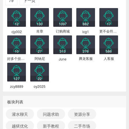
79
下一页
最新会员
12
130
1097
882
17
肖章
订购商城
更不会符合你
cjy002
lcg1
10
27
313
276
586
好多个挂号费
阿纳尼
腾龙客服
人客服
June
127
22
zcy8889
oy2025
板块列表
灌水聊天
问题求助
资源分享
越狱优化
新手教程
二手市场