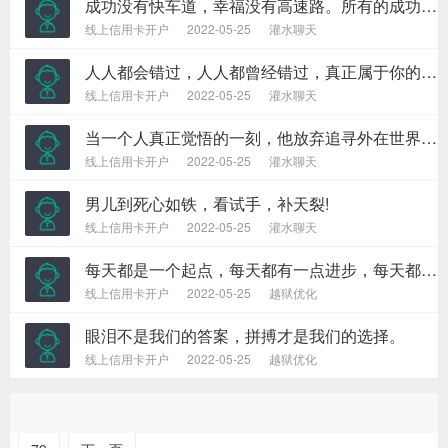
成功没有快车道，幸福没有高速路。所有的成功，都来自不倦的努力和奔跑；所有幸福，都来自平凡的奋斗和坚持。
线上信用卡开户
2022-05-25
灌水聊天
人人都会错过，人人都曾经错过，真正属于你的，永远不会错过。
线上信用卡开户
2022-05-25
灌水聊天
当一个人真正觉悟的一刻，他放弃追寻外在世界的财富，而开始追寻他?刃氖澜绲恼嬲?财富。
线上信用卡开户
2022-05-25
灌水聊天
男儿到死心如铁，看试手，补天裂!
线上信用卡开户
2022-05-25
灌水聊天
每天都是一个起点，每天都有一点进步，每天都有一点收获!
线上信用卡开户
2022-05-25
越狱优化
眼泪不是我们的答案，拼搏才是我们的选择。
线上信用卡开户
2022-05-25
越狱优化
1
2
3
4
5
6
7
8
78