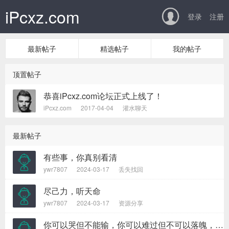
iPcxz.com

登录
注册
最新帖子
精选帖子
我的帖子
顶置帖子
恭喜iPcxz.com论坛正式上线了！
iPcxz.com
2017-04-04
灌水聊天
最新帖子
有些事，你真别看清
ywr7807
2024-03-17
丢失找回
尽己力，听天命
ywr7807
2024-03-17
资源分享
你可以哭但不能输，你可以难过但不可以落魄，你不努力怎么会知道自己可以赢得多少掌声?如果你能每天呐喊遍“我用不着为这一点小事而烦恼”，你会发现，你心里有一种不可思议的力量，试试看，很管用的。